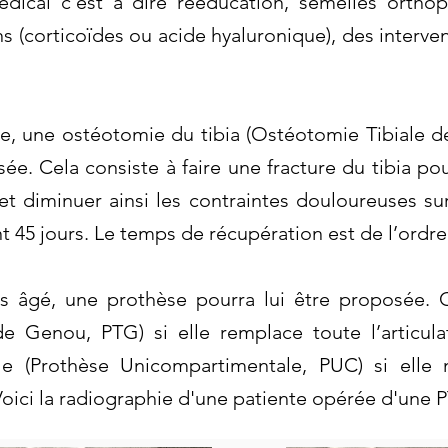
dical c’est à dire rééducation, semelles ortho
ons (corticoïdes ou acide hyaluronique), des interv
une, une ostéotomie du tibia (Ostéotomie Tibiale d
ée. Cela consiste à faire une fracture du tibia po
t diminuer ainsi les contraintes douloureuses su
nt 45 jours. Le temps de récupération est de l’ordre
us âgé, une prothèse pourra lui être proposée. C
de Genou, PTG) si elle remplace toute l’articu
le (Prothèse Unicompartimentale, PUC) si elle
oici la radiographie d'une patiente opérée d'une P