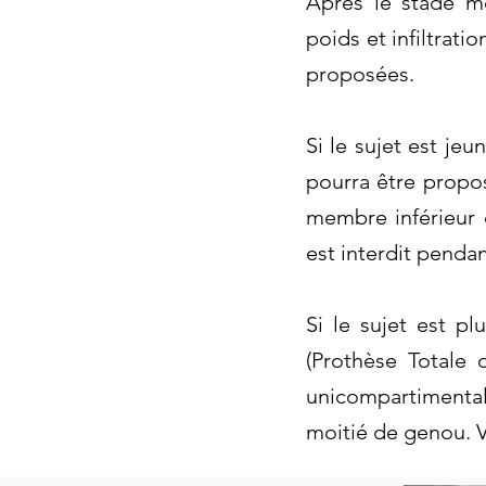
Après le stade mé
poids et infiltrati
proposées.
Si le sujet est je
pourra être propos
membre inférieur e
est interdit penda
Si le sujet est pl
(Prothèse Totale 
unicompartimenta
moitié de genou. V