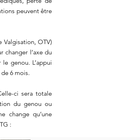
pédiques, perte de
entions peuvent être
e Valgisation, OTV)
ur changer l’axe du
r le genou. L’appui
 de 6 mois.
elle-ci sera totale
lation du genou ou
 ne change qu’une
TG :