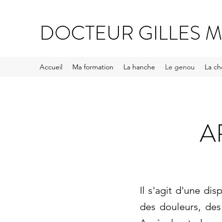
DOCTEUR GILLES M
Accueil
Ma formation
La hanche
Le genou
La che
A
Il s'agit d'une dis
des douleurs, des 